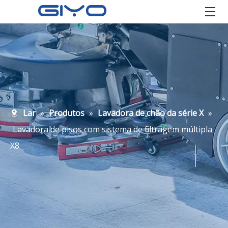
Lar
»
Produtos
»
Lavadora de chão da série X
»
Lavadora de pisos com sistema de filtragem múltipla
X8