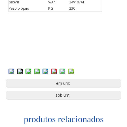
bateria
V/Ah
24V107AH
Peso próprio
KG
230
em um:
sob um:
produtos relacionados