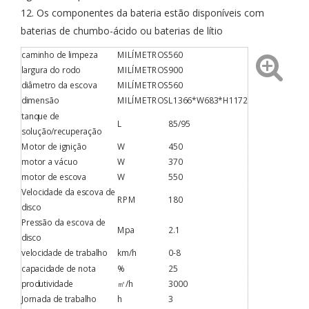
12. Os componentes da bateria estão disponíveis com
baterias de chumbo-ácido ou baterias de lítio
caminho de limpeza
MILÍMETROS
560
largura do rodo
MILÍMETROS
900
diâmetro da escova
MILÍMETROS
560
dimensão
MILÍMETROS
L1366*W683*H1172
tanque de
L
85/95
solução/recuperação
Motor de ignição
W
450
motor a vácuo
W
370
motor de escova
W
550
Velocidade da escova de
RPM
180
disco
Pressão da escova de
Mpa
2.1
disco
velocidade de trabalho
km/h
0-8
capacidade de nota
%
25
produtividade
㎡/h
3000
Jornada de trabalho
h
3