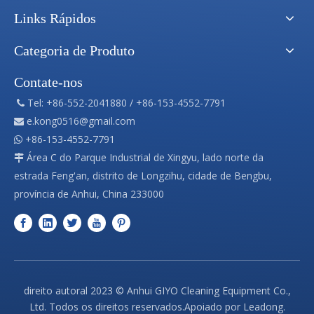
Links Rápidos
Categoria de Produto
Contate-nos
Tel: +86-552-2041880 / +86-153-4552-7791

e.kong0516@gmail.com

+86-153-4552-7791

Área C do Parque Industrial de Xingyu, lado norte da

estrada Feng'an, distrito de Longzihu, cidade de Bengbu,
província de Anhui, China 233000
direito autoral
2023
© Anhui GIYO Cleaning Equipment Co.,
Ltd. Todos os direitos reservados.Apoiado por
Leadong
.