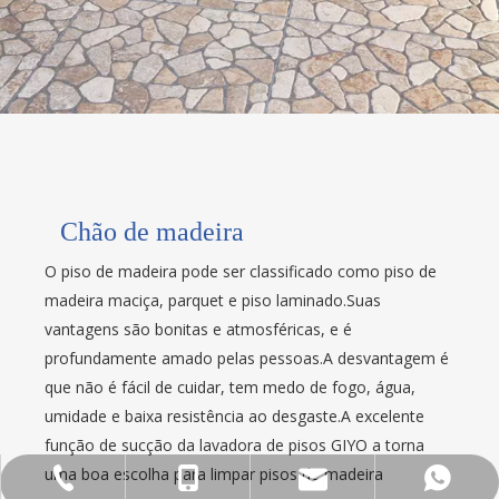
Chão de madeira
O piso de madeira pode ser classificado como piso de
madeira maciça, parquet e piso laminado.Suas
vantagens são bonitas e atmosféricas, e é
profundamente amado pelas pessoas.A desvantagem é
que não é fácil de cuidar, tem medo de fogo, água,
umidade e baixa resistência ao desgaste.A excelente
função de sucção da lavadora de pisos GIYO a torna
uma boa escolha para limpar pisos de madeira
info@indusfloorscrubber.com
+86-153-4552-7791
+86-153-4552-7791
+86-552-2041880