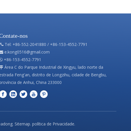
Contate-nos
Tel: +86-552-2041880 / +86-153-4552-7791

e.kong0516@gmail.com

+86-153-4552-7791

Área C do Parque Industrial de Xingyu, lado norte da

estrada Feng'an, distrito de Longzihu, cidade de Bengbu,
província de Anhui, China 233000
eadong
.
Sitemap
.
política de Privacidade
.