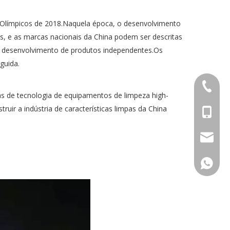
 Olímpicos de 2018.Naquela época, o desenvolvimento
s, e as marcas nacionais da China podem ser descritas
 e desenvolvimento de produtos independentes.Os
guida.
+86-552
s de tecnologia de equipamentos de limpeza high-
ir a indústria de características limpas da China
+86-153
info@in
+86-153