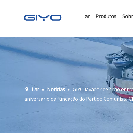
Lar
Produtos
Sob
Lar
»
Notícias
»
GIYO lavador de chão entro
aniversário da fundação do Partido Comunista C