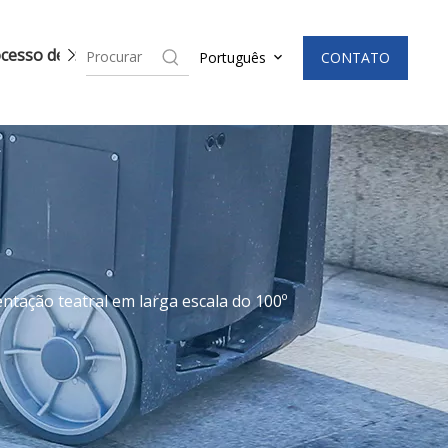
cesso de produção
Notícias
CONTATO
Português
ntação teatral em larga escala do 100º